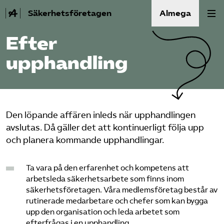
Säkerhetsföretagen
Almega
Efter
Bli medlem
upphandling
Om Säkerhets­företagen
Våra frågor
Den löpande affären inleds när upphandlingen
avslutas. Då gäller det att kontinuerligt följa upp
Kontakt
och planera kommande upphandlingar.
Mina sidor (almega.se)
Ta vara på den erfarenhet och kompetens att
arbetsleda säkerhetsarbete som finns inom
Bli medlem
säkerhetsföretagen. Våra medlemsföretag består av
rutinerade medarbetare och chefer som kan bygga
upp den organisation och leda arbetet som
Logga in på Arbetsgivarguiden
efterfrågas i en upphandling.