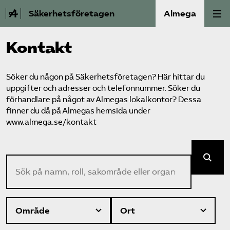
Säkerhetsföretagen
Almega
Kontakt
Bli medlem
Om Säkerhets­företagen
Söker du någon på Säkerhetsföretagen? Här hittar du
uppgifter och adresser och telefonnummer. Söker du
förhandlare på något av Almegas lokalkontor? Dessa
Våra frågor
finner du då på Almegas hemsida under
www.almega.se/kontakt
Kontakt
Sök på namn, roll, sakområde eller organisation
Mina sidor (almega.se)
Bli medlem
Logga in på Arbetsgivarguiden