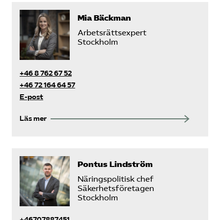
Mia Bäckman
Arbetsrättsexpert
Stockholm
+46 8 762 67 52
+46 72 164 64 57
E-post
Läs mer
Pontus Lindström
Näringspolitisk chef
Säkerhetsföretagen
Stockholm
+46707887451