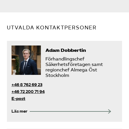
Sök på sakerhetsforetagen.se
UTVALDA KONTAKTPERSONER
Adam Dobbertin
Förhandlingschef
Säkerhetsföretagen samt
regionchef Almega Öst
Stockholm
+46 8 762 69 23
+46 72 200 71 94
E-post
Läs mer