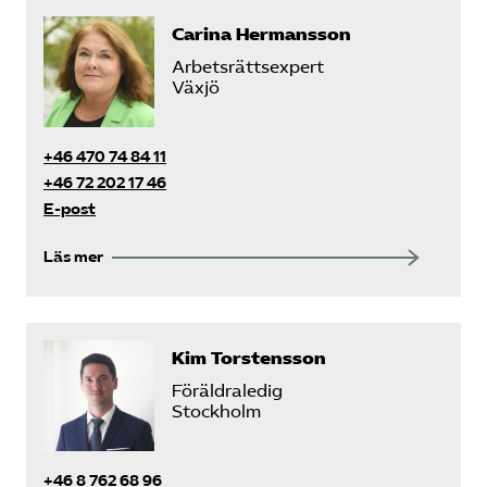
Carina Hermansson
Arbetsrättsexpert
Växjö
+46 470 74 84 11
+46 72 202 17 46
E-post
Läs mer
Kim Torstensson
Föräldraledig
Stockholm
+46 8 762 68 96