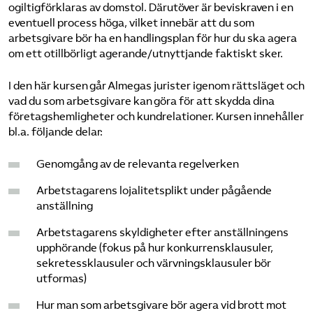
ogiltigförklaras av domstol. Därutöver är beviskraven i en
eventuell process höga, vilket innebär att du som
arbetsgivare bör ha en handlingsplan för hur du ska agera
om ett otillbörligt agerande/utnyttjande faktiskt sker.
I den här kursen går Almegas jurister igenom rättsläget och
vad du som arbetsgivare kan göra för att skydda dina
företagshemligheter och kundrelationer. Kursen innehåller
bl.a. följande delar:
Genomgång av de relevanta regelverken
Arbetstagarens lojalitetsplikt under pågående
anställning
Arbetstagarens skyldigheter efter anställningens
upphörande (fokus på hur konkurrensklausuler,
sekretessklausuler och värvningsklausuler bör
utformas)
Hur man som arbetsgivare bör agera vid brott mot