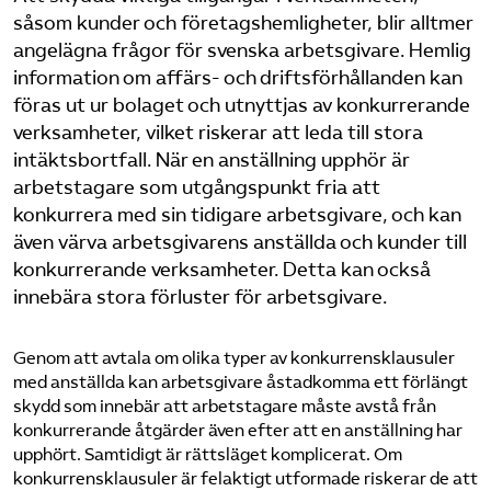
såsom kunder och företagshemligheter, blir alltmer
angelägna frågor för svenska arbetsgivare. Hemlig
Sök på sakerhetsforetagen.se
information om affärs- och driftsförhållanden kan
föras ut ur bolaget och utnyttjas av konkurrerande
verksamheter, vilket riskerar att leda till stora
intäktsbortfall. När en anställning upphör är
arbetstagare som utgångspunkt fria att
konkurrera med sin tidigare arbetsgivare, och kan
även värva arbetsgivarens anställda och kunder till
konkurrerande verksamheter. Detta kan också
innebära stora förluster för arbetsgivare.
Genom att avtala om olika typer av konkurrensklausuler
med anställda kan arbetsgivare åstadkomma ett förlängt
skydd som innebär att arbetstagare måste avstå från
konkurrerande åtgärder även efter att en anställning har
upphört. Samtidigt är rättsläget komplicerat. Om
konkurrensklausuler är felaktigt utformade riskerar de att