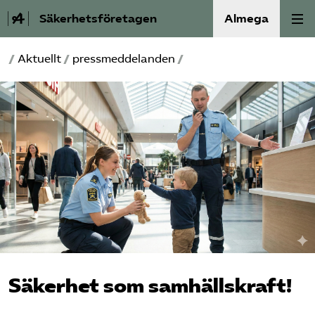
Säkerhetsföretagen
Almega
/
Aktuellt
/
pressmeddelanden
/
Bli medlem
Om Säkerhets­företagen
Våra frågor
Kontakt
Mina sidor (almega.se)
Bli medlem
Säkerhet som samhällskraft!
Logga in på Arbetsgivarguiden