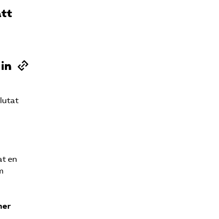
att
lutat
at en
m
mer