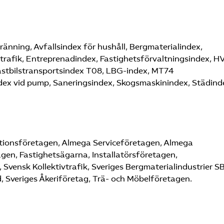
änning, Avfallsindex för hushåll, Bergmaterialindex,
trafik, Entreprenadindex, Fastighetsförvaltningsindex, H
Lastbilstransportsindex T08, LBG-index, MT74
ex vid pump, Saneringsindex, Skogsmaskinindex, Städind
ionsföretagen, Almega Serviceföretagen, Almega
gen, Fastighetsägarna, Installatörsföretagen,
vensk Kollektivtrafik, Sveriges Bergmaterialindustrier S
, Sveriges Åkeriföretag, Trä- och Möbelföretagen.