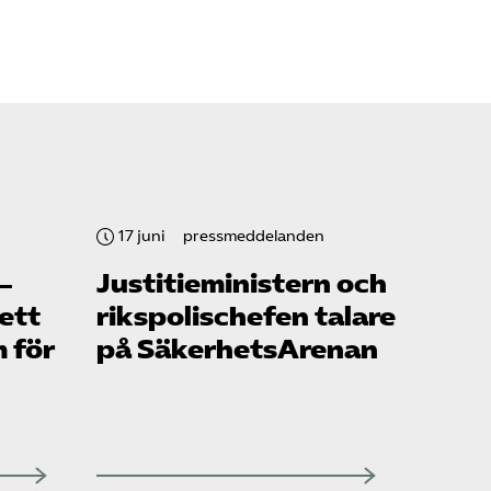
17 juni
pressmeddelanden
–
Justitie­ministern och
ett
rikspolischefen talare
m för
på SäkerhetsArenan