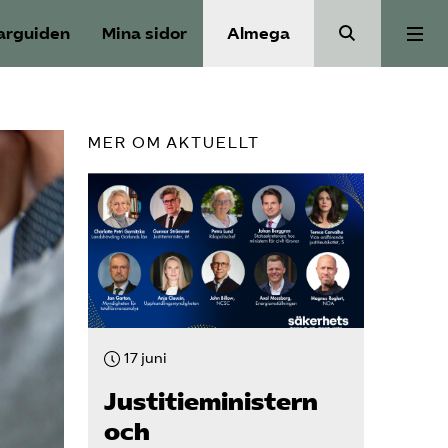
arguiden
Mina sidor
Almega
Bli medlem
MER OM AKTUELLT
Om Säkerhets­företagen
Våra frågor
Kontakt
17 juni
Mina sidor (almega.se)
Justitie­ministern
och