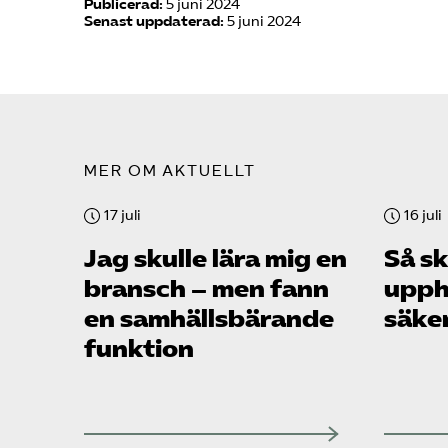
Publicerad:
5 juni 2024
Senast uppdaterad:
5 juni 2024
MER OM AKTUELLT
17 juli
16 juli
Jag skulle lära mig en
Så sk
bransch – men fann
upph
en samhällsbärande
säke
funktion