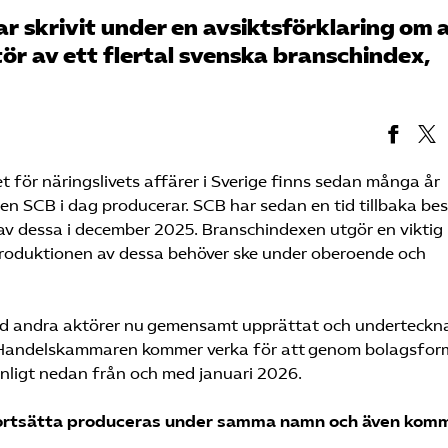
skrivit under en avsiktsförklaring om 
ör av ett flertal svenska branschindex,
 för näringslivets affärer i Sverige finns sedan många år
n SCB i dag producerar. SCB har sedan en tid tillbaka bes
av dessa i december 2025. Branschindexen utgör en viktig
 produktionen av dessa behöver ske under oberoende och
ad andra aktörer nu gemensamt upprättat och underteckn
a Handelskammaren kommer verka för att genom bolagsfor
nligt nedan från och med januari 2026.
ortsätta produceras under samma namn och även kom