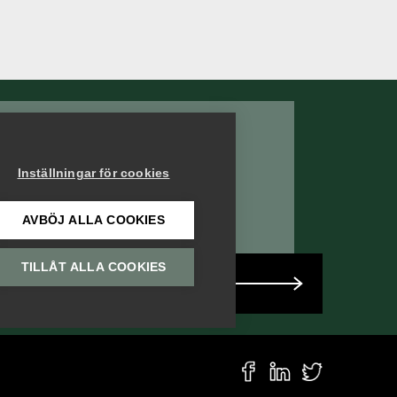
Bli medlem i
Säkerhetsföretagen
Inställningar för cookies
AVBÖJ ALLA COOKIES
TILLÅT ALLA COOKIES
Bli medlem