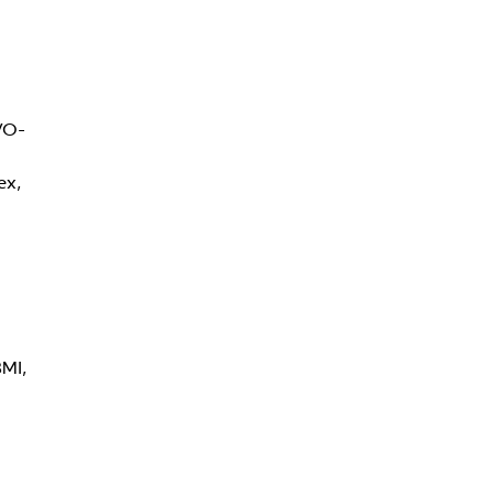
VO-
ex,
BMI,