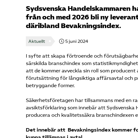
Sydsvenska Handelskammaren har 
från och med 2026 bli ny leverant
däribland Bevakningsindex.
Aktuellt
5 juni 2024
I syfte att skapa förtroende och förutsägbarhet
särskilda branschindex som statistikmyndighete
att de kommer avveckla sin roll som producent 
förutsättning för långsiktiga affärsavtal och
betryggande former.
Säkerhetsföretagen har tillsammans med en r
avsiktsförklaring som innebär att Sydsvensk
producera och kvalitetssäkra branschindexen e
Det innebär att Bevakningsindex kommer f
kunna tillämpas i avtal.