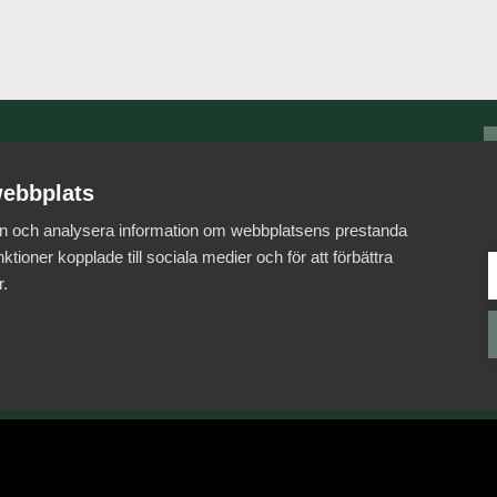
Som medlem har du
ebbplats
tillgång till
 in och analysera information om webbplatsens prestanda
vår digitala kunskapsbank
ktioner kopplade till sociala medier och för att förbättra
Arbetsgivarguiden
r.
Till Arbetsgivarguiden