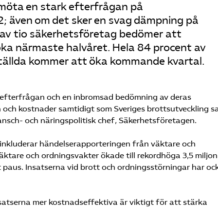
möta en stark efterfrågan på
22; även om det sker en svag dämpning på
 av tio säkerhetsföretag bedömer att
ka närmaste halvåret. Hela 84 procent av
tällda kommer att öka kommande kvartal.
 efterfrågan och en inbromsad bedömning av deras
 och kostnader samtidigt som Sveriges brottsutveckling s
ansch- och näringspolitisk chef, Säkerhetsföretagen.
nkluderar händelserapporteringen från väktare och
äktare och ordningsvakter ökade till rekordhöga 3,5 miljon
it paus. Insatserna vid brott och ordningsstörningar har oc
atserna mer kostnadseffektiva är viktigt för att stärka