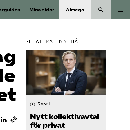
arguiden
Mina sidor
Almega
Bli medlem
RELATERAT INNEHÅLL
ag
Om Säkerhets­företagen
de
Våra frågor
et
Kontakt
15 april
Mina sidor (almega.se)
Nytt kollektivavtal
för privat