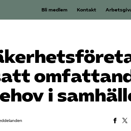
Bli medlem
Kontakt
Arbetsgiv
äkerhets­föret
satt omfattan
ehov i samhäll
eddelanden