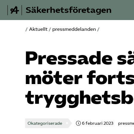
Säkerhetsföretagen
/
Aktuellt
/
pressmeddelanden
/
Pressade s
möter fort
trygghetsb
Okategoriserade
6 februari 2023
pressm