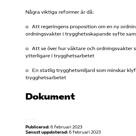
Några viktiga reformer är då:
o Att regeringens proposition om en ny ordning
ordningsvakter i trygghetsskapande syfte samt
o Att se över hur väktare och ordningsvakter s
ytterligare i trygghetsarbetet
o En statlig trygghetsmiljard som minskar kl
trygghetsarbetet
Dokument
Publicerad:
6 februari 2023
Senast uppdaterad:
6 februari 2023