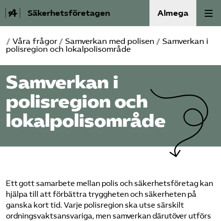
Säkerhetsföretagen
Almega
/
Våra frågor
/
Samverkan med polisen
/
Samverkan i
Bli medlem
polisregion och lokalpolisområde
Om Säkerhets­företagen
Samverkan i
polisregion och
Våra frågor
lokalpolisområde
Kontakt
Mina sidor (almega.se)
Ett gott samarbete mellan polis och säkerhetsföretag kan
Bli medlem
hjälpa till att förbättra tryggheten och säkerheten på
ganska kort tid. Varje polisregion ska utse särskilt
Logga in på Arbetsgivarguiden
ordningsvaktsansvariga, men samverkan därutöver utförs