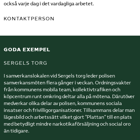
också varje dag i det vardagliga arbetet.
Sök på sakerhetsforetagen.se
KONTAKTPERSON
GODA EXEMPEL
SERGELS TORG
I samverkanslokalen vid Sergels torg leder polisen
samverkansmöten flera gånger i veckan. Ordningsvakter
från kommunens mobila team, kollektiv­trafiken och
köpcentrum runt omkring deltar alla på mötena. Därutöver
medverkar olika delar av polisen, kommunens sociala
insatser och frivillig­organisationer. Tillsammans delar man
lägesbild och arbetssätt vilket gjort ”Plattan” till en plats
med betydligt mindre narkotikaförsäljning och social oro
än tidigare.