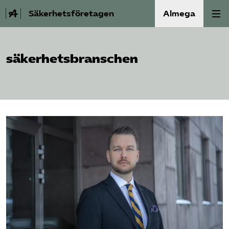
Säkerhetsföretagen
Almega
Bli medlem
säkerhetsbranschen
Om Säkerhets­företagen
Våra frågor
Kontakt
Mina sidor (almega.se)
Bli medlem
Logga in på Arbetsgivarguiden