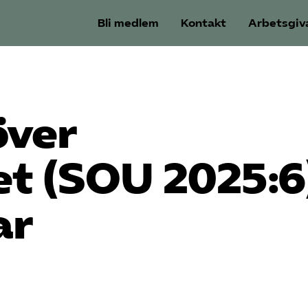
Bli medlem
Kontakt
Arbetsgiv
över
t (SOU 2025:6
ar