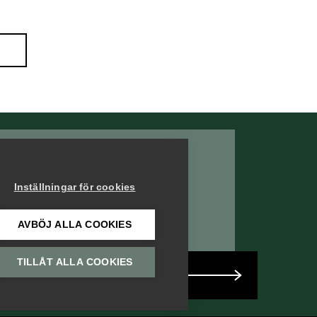
Bli medlem i
Säkerhetsföretagen
Inställningar för cookies
AVBÖJ ALLA COOKIES
TILLÅT ALLA COOKIES
Bli medlem