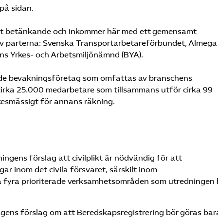
 på sidan.
rat betänkande och inkommer här med ett gemensamt
v parterna: Svenska Transportarbetareförbundet, Almega
s Yrkes- och Arbetsmiljönämnd (BYA).
rade bevakningsföretag som omfattas av branschens
cirka 25.000 medarbetare som tillsammans utför cirka 99
kesmässigt för annans räkning.
ningens förslag att civilplikt är nödvändig för att
ar inom det civila försvaret, särskilt inom
 fyra prioriterade verksamhetsområden som utredningen 
gens förslag om att Beredskapsregistrering bör göras bara