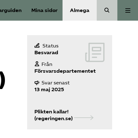
arguiden
Mina sidor
Almega
Bli medlem
Status
Besvarad
Om Säkerhets­företagen
Från
Försvarsdepartementet
)
Våra frågor
Svar senast
13 maj 2025
Kontakt
Plikten kallar!
Mina sidor (almega.se)
(regeringen.se)