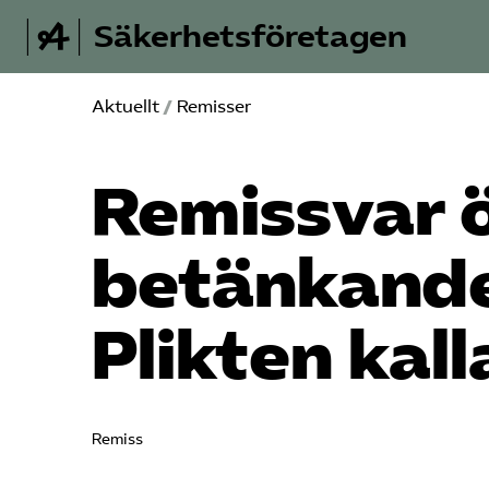
Säkerhetsföretagen
Aktuellt
/
Remisser
Remissvar 
betänkande
Plikten kall
Remiss