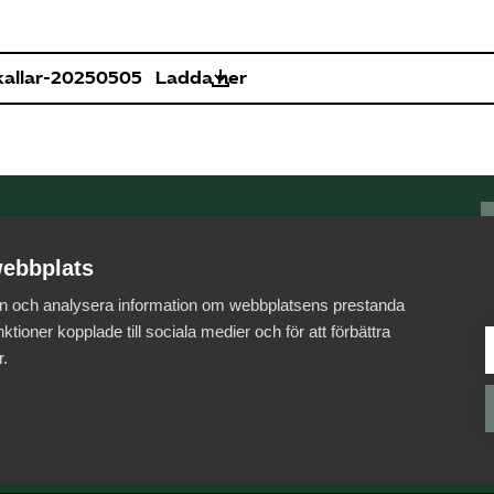
kallar-20250505
Ladda ner
Som medlem har du
ebbplats
tillgång till
 in och analysera information om webbplatsens prestanda
vår digitala kunskapsbank
ktioner kopplade till sociala medier och för att förbättra
Arbetsgivarguiden
r.
Till Arbetsgivarguiden