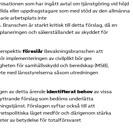
anisationen som har ingått avtal om tjänstgöring vid höjd
ällda eller uppdragstagare som med stöd av den allmänna
arie arbetsplats inte
Branschen är starkt kritisk till detta förslag, då en
 planeringen och säkerställandet av skyddet för
perspektiv
föreslår
Bevakningsbranschen att
r implementeringen av civilplikt bör ges
gheten för samhällsskydd och beredskap (MSB),
bete med länsstyrelserna såsom utredningen
gen av detta ärende
identifierat behov
av vissa
 yttrande förslag som bedöms underlätta
ingstjänst. Förslagen syftar också till att
hetspolitiska läget medför och därigenom stärka
er av betydelse för totalförsvaret