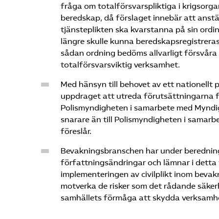
fråga om totalförsvarspliktiga i krigsorg
beredskap, då förslaget innebär att anst
tjänsteplikten ska kvarstanna på sin ordin
längre skulle kunna beredskapsregistreras. 
sådan ordning bedöms allvarligt försvåra
totalförsvarsviktig verksamhet.
Med hänsyn till behovet av ett nationellt 
uppdraget att utreda förutsättningarna fö
Polismyndigheten i samarbete med Myndi
snarare än till Polismyndigheten i samar
föreslår.
Bevakningsbranschen har under berednin
författningsändringar och lämnar i detta
implementeringen av civilplikt inom bevakn
motverka de risker som det rådande säker
samhällets förmåga att skydda verksamhet