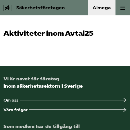
Säkerhetsföretagen
Almega
Bli medlem
Aktiviteter inom Avtal25
Om Säkerhets­företagen
Våra frågor
Kontakt
Vi är navet för företag
inom säkerhetssektorn i Sverige
Mina sidor (almega.se)
Om oss
Bli medlem
Våra frågor
Som medlem har du tillgång till
Logga in på Arbetsgivarguiden