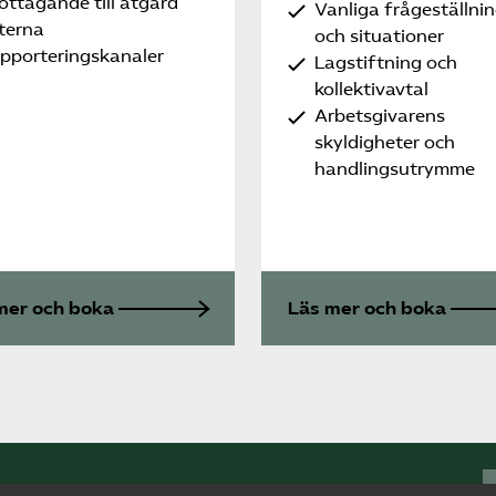
ottagande till åtgärd
Vanliga frågeställni
terna
och situationer
apporteringskanaler
Lagstiftning och
kollektivavtal
Arbetsgivarens
skyldigheter och
handlingsutrymme
mer och boka
Läs mer och boka