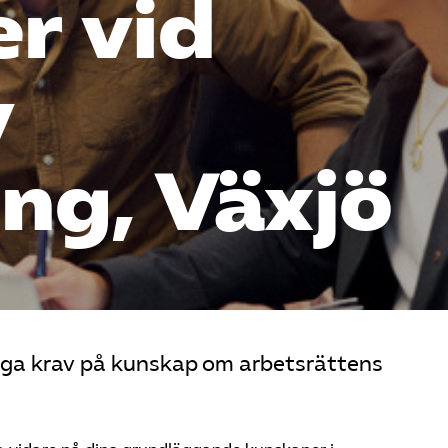
er vid
v
ing, Växjö
höga krav på kunskap om arbetsrättens