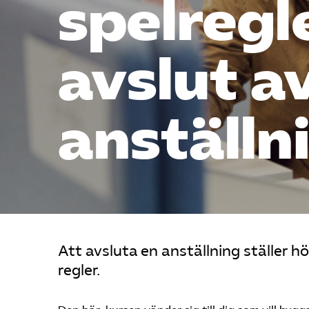
spelregl
avslut a
anställn
Att avsluta en anställning ställer 
regler.