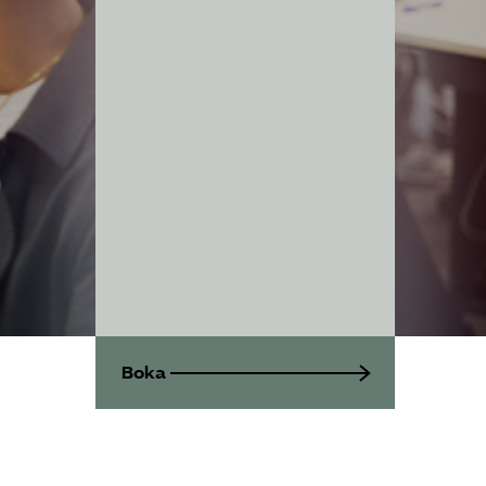
Bli medlem
Logga in på
Arbetsgivarguiden
Sök på sakerhetsforetagen.se
Boka