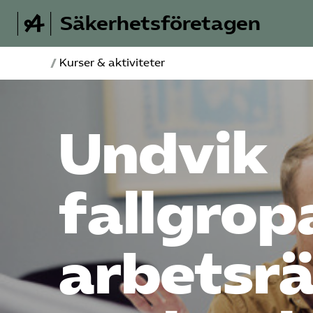
Säkerhetsföretagen
/
Kurser & aktiviteter
Undvik
fallgrop
arbetsrä