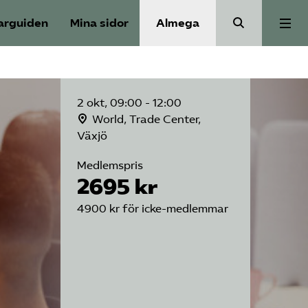
arguiden
Mina sidor
Almega
Bli medlem
2 okt, 09:00 - 12:00
Om Säkerhets­företagen
World, Trade Center,
Växjö
Medlemspris
Våra frågor
2695 kr
4900 kr för icke-medlemmar
Kontakt
Mina sidor (almega.se)