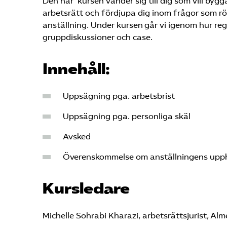
Den här kursen vänder sig till dig som vill by
arbetsrätt och fördjupa dig inom frågor som rör
anställning. Under kursen går vi igenom hur re
gruppdiskussioner och case.
Innehåll:
Uppsägning pga. arbetsbrist
Uppsägning pga. personliga skäl
Avsked
Överenskommelse om anställningens upp
Kursledare
Michelle Sohrabi Kharazi, arbetsrättsjurist, Al