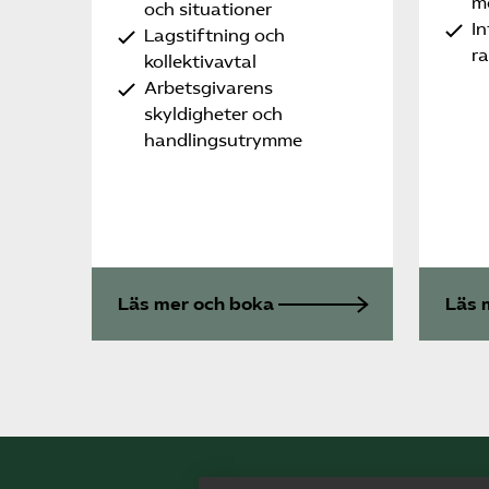
m
och situationer
In
Lagstiftning och
r
kollektivavtal
Arbetsgivarens
skyldigheter och
handlingsutrymme
Läs mer och boka
Läs 