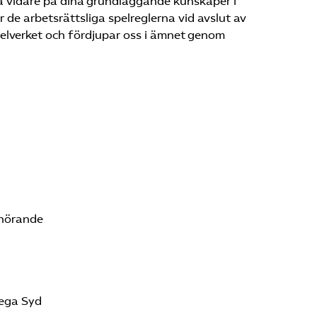
gga vidare på dina grundläggande kunskaper i
 de arbetsrättsliga spelreglerna vid avslut av
gelverket och fördjupar oss i ämnet genom
hörande
mega Syd